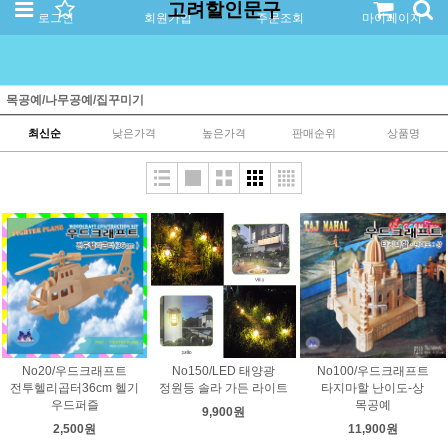
고려할인문구
로그인
회원가입
주문조회
마이페이지
목공예/나무공예/집꾸미기
최신순
낮은가격
높은가격
판매순위
상품명
No20/우드크래프트
No150/LED 태양광
No100/우드크래프트
전투헬리곱터36cm 헬기
정원등 솔라 가든 라이트
타지마할 난이도-상
우드퍼즐
목공예
9,900원
2,500원
11,900원