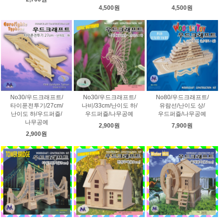
4,500원
4,500원
No30/우드크래프트/
No30/우드크래프트/
No80/우드크래프트/
타이푼전투기/27cm/
나비/33cm/난이도 하/
유람선/난이도 상/
난이도 하/우드퍼즐/
우드퍼즐/나무공예
우드퍼즐/나무공예
나무공예
2,900원
7,900원
2,900원