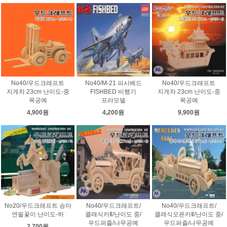
No40/우드크래프트
No40/M-21 피시베드
No40/우드크래프트
지게차 23cm 난이도-중
FISHBED 비행기
지게차 23cm 난이도-중
목공예
프라모델
목공예
4,900원
4,200원
9,900원
No20/우드크래프트 승마
No40/우드크래프트/
No40/우드크래프트/
연필꽃이 난이도-하
클래식카Ⅱ/난이도 중/
클래식오픈카Ⅱ/난이도 중/
우드퍼즐/나무공예
우드퍼즐/나무공예
2,700원