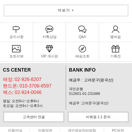
더보기 +
공지사항
카톡상담
Q&A
멤버쉽
포토리뷰
VIP 게시판
배송조회
기획전
CS CENTER
BANK INFO
매장: 02-926-8207
예금주 : 고려문구(윤국선)
핸드폰: 010-3706-8597
국민은행
팩스: 02-924-0046
512601-01-231686
평일: 오전9시~오후8시
예금주 :고려문구(윤국선)
토요일: 오전9시~오후3시
고객센터 연결
비회원 1:1 문의
이용안내
이용약관
개인정보처리방침
PC버전