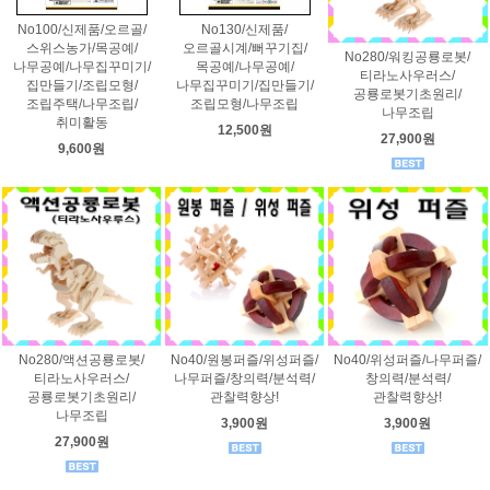
No100/신제품/오르골/
No130/신제품/
스위스농가/목공예/
오르골시계/뻐꾸기집/
No280/워킹공룡로봇/
나무공예/나무집꾸미기/
목공예/나무공예/
티라노사우러스/
집만들기/조립모형/
나무집꾸미기/집만들기/
공룡로봇기초원리/
조립주택/나무조립/
조립모형/나무조립
나무조립
취미활동
12,500원
27,900원
9,600원
No280/액션공룡로봇/
No40/원봉퍼즐/위성퍼즐/
No40/위성퍼즐/나무퍼즐/
티라노사우러스/
나무퍼즐/창의력/분석력/
창의력/분석력/
공룡로봇기초원리/
관찰력향상!
관찰력향상!
나무조립
3,900원
3,900원
27,900원