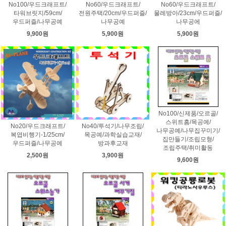
No100/우드크래프트/
No60/우드크래프트/
No60/우드크래프트/
타워브릿지/59cm/
전원주택/20cm/우드퍼즐/
물레방아/23cm/우드퍼즐/
우드퍼즐/나무공예
나무공예
나무공에
9,900원
5,900원
5,900원
No100/신제품/오르골/
스위트홈/목공예/
No20/우드크래프트/
No40/투석기/나무조립/
나무공예/나무집꾸미기/
복엽비행기-1/25cm/
목공예/과학실습교재/
집만들기/조립모형/
우드퍼즐/나무공예
방과후교재
조립주택/취미활동
2,500원
3,900원
9,600원