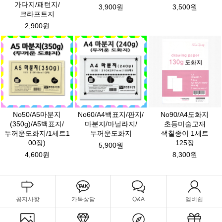
가다지/패턴지/
3,900원
3,500원
크라프트지
2,900원
No50/A5마분지
No60/A4백표지/판지/
No90/A4도화지
(350g)/A5백표지/
마분지/마닐라지/
초등미술교재
두꺼운도화지/1세트1
두꺼운도화지
색칠종이 1세트
00장)
125장
5,900원
4,600원
8,300원
공지사항
카톡상담
Q&A
멤버쉽