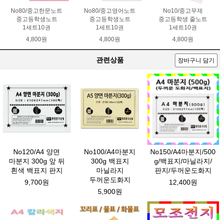
No80/중고한문노트
No80/중고영어노트
No10/중고무제
중고등학생노트
중고등학생노트
중고등학생 줄노트
1세트10권
1세트10권
1세트10권
4,800원
4,800원
4,800원
관련상품
장바구니 담기
No120/A4 양면
No100/A4마분지
No150/A4마분지/500
마분지 300g 앞 뒤
300g 백표지
g/백표지/마닐라지/
흰색 백표지 판지
마닐라지
판지/두꺼운도화지
두꺼운도화지
9,700원
12,400원
5,900원