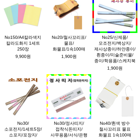
No150/A4칼라색지
No20/철사꼬리표/
No25/신제품/
칼라도화지 1세트
물표/
모조전지/백상지/
250장
화물표/1속100매
제사상종이/하얀종이/
흰종이/미술준비물/
9,900원
1,900원
종이/학용품/스케치북
1,900원
No30/
No30/정사띠지/
No40/흰색 방수
소포전지/1세트5장/
접착식돈띠지/
철사꼬리표 물표
소포지/포장지/
사무용품/서식/은행
화물표 1속100매