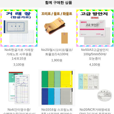
함께 구매한 상품
No4/한글가로 거래장
No20/철사꼬리표/물표/
No50/A3고급방안지
거래노트 사무용품
화물표/1속100매
100g/5mm/50매/
1세트10권
모눈종이
1,900원
3,100원
4,100원
No4/간이영수증/
No10/16절 스프링노트
No20/NCR거래명세표
순백영수증/간이계산서/
8종 낱권판매 랜덤발송
(3매) 2도인쇄 주문제작