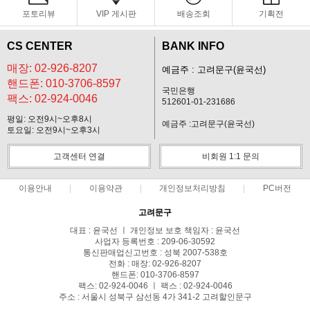
포토리뷰
VIP 게시판
배송조회
기획전
CS CENTER
BANK INFO
매장: 02-926-8207
예금주 : 고려문구(윤국선)
핸드폰: 010-3706-8597
국민은행
팩스: 02-924-0046
512601-01-231686
평일: 오전9시~오후8시
예금주 :고려문구(윤국선)
토요일: 오전9시~오후3시
고객센터 연결
비회원 1:1 문의
이용안내
이용약관
개인정보처리방침
PC버전
고려문구
대표 : 윤국선 ㅣ 개인정보 보호 책임자 : 윤국선
사업자 등록번호 : 209-06-30592
통신판매업신고번호 : 성북 2007-538호
전화 : 매장: 02-926-8207
핸드폰: 010-3706-8597
팩스: 02-924-0046 ㅣ 팩스 : 02-924-0046
주소 : 서울시 성북구 삼선동 4가 341-2 고려할인문구