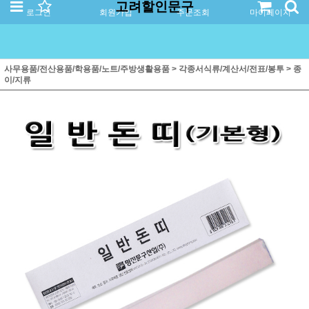
고려할인문구
로그인
회원가입
주문조회
마이페이지
사무용품/전산용품/학용품/노트/주방생활용품
>
각종서식류/계산서/전표/봉투
>
종
이/지류