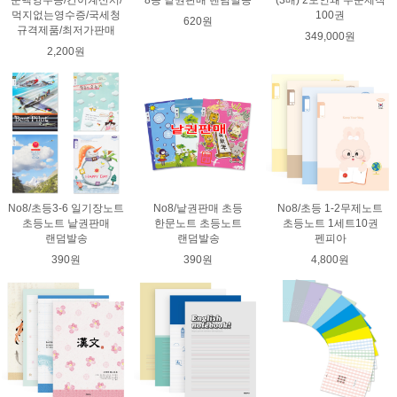
먹지없는영수증/국세청
100권
620원
규격제품/최저가판매
349,000원
2,200원
No8/초등3-6 일기장노트
No8/낱권판매 초등
No8/초등 1-2무제노트
초등노트 낱권판매
한문노트 초등노트
초등노트 1세트10권
랜덤발송
랜덤발송
펜피아
390원
390원
4,800원