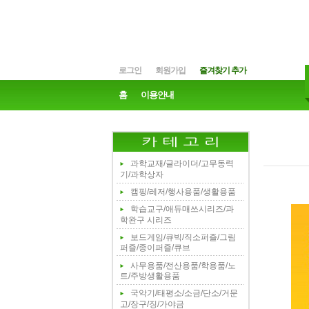
로그인
회원가입
즐겨찾기 추가
홈
이용안내
과학교재/글라이더/고무동력
기/과학상자
캠핑/레저/행사용품/생활용품
학습교구/애듀매쓰시리즈/과
학완구 시리즈
보드게임/큐빅/직소퍼즐/그림
퍼즐/종이퍼즐/큐브
사무용품/전산용품/학용품/노
트/주방생활용품
국악기/태평소/소금/단소/거문
고/장구/징/가야금