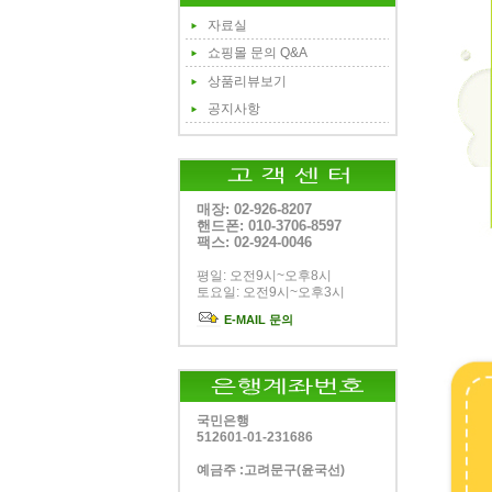
자료실
쇼핑몰 문의 Q&A
상품리뷰보기
공지사항
매장: 02-926-8207
핸드폰: 010-3706-8597
팩스: 02-924-0046
평일: 오전9시~오후8시
토요일: 오전9시~오후3시
E-MAIL 문의
국민은행
512601-01-231686
예금주 :고려문구(윤국선)