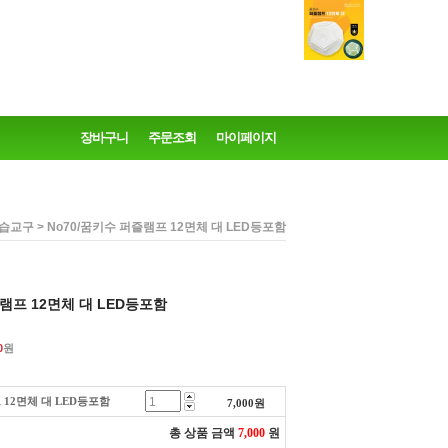
장바구니
주문조회
마이페이지
> No70/꿈키수 퍼즐램프 12면체 대 LED등포함
습교구
즐램프 12면체 대 LED등포함
0
원
 12면체 대 LED등포함
7,000
원
총 상품 금액
7,000
원