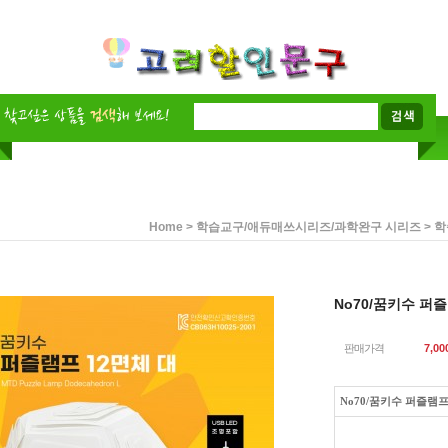
>
>
Home
학습교구/애듀매쓰시리즈/과학완구 시리즈
학
No70/꿈키수 퍼
판매가격
7,00
No70/꿈키수 퍼즐램프