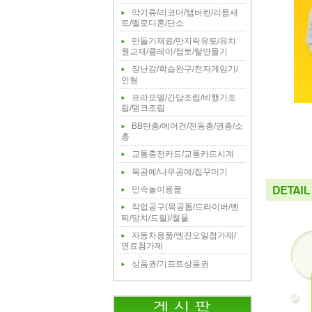
악기류/리코더/탬버린/리듬세
트/멜로디혼/단소
만들기재료/만지락유토/유치
원교재/클레이/점토/탈만들기
장난감/학습완구/전자게임기/
인형
프라모델/간담조립/비행기조
립/탱크조립
BB탄총/에어건/전동총/권총/소
총
교통충전카드/교통카드시계
목공예/나무공예/집꾸미기
민속놀이용품
작업공구(목공톱/드라이버/벤
찌/망치/드릴)/철물
자동차용품/엔진오일첨가제/
연료첨가제
상품권/기프트상품권