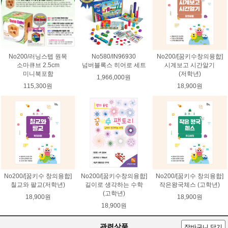
No200/러닝스텝 원목
No580/IN96930
No200/[꿈키수창의융합]
소마큐브 2.5cm
넘버블록스 히어로 세트
시계보고 시간알기
미니북포함
(저학년)
1,966,000원
115,300원
18,900원
No200/[꿈키수 창의융합]
No200/[꿈키수창의융합]
No200/[꿈키수 창의융합]
칠교와 팔교(저학년)
길이로 생각하는 수학
작은왕국체스 (고학년)
(고학년)
18,900원
18,900원
18,900원
관련상품
장바구니 담기