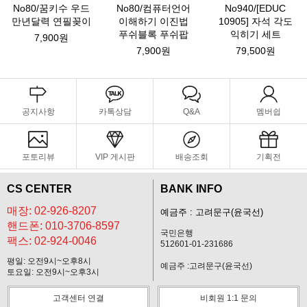
No80/꿈키수 우드
No80/컴퓨터언어
No940/[EDUC
만년달력 연필꽂이
이해하기 이진법
10905] 자석 각도
푸쉬블록 푸쉬팝
익히기 세트
7,900원
7,900원
79,500원
공지사항
카톡상담
Q&A
멤버쉽
포토리뷰
VIP 게시판
배송조회
기획전
CS CENTER
BANK INFO
매장: 02-926-8207
예금주 : 고려문구(윤국선)
핸드폰: 010-3706-8597
국민은행
팩스: 02-924-0046
512601-01-231686
평일: 오전9시~오후8시
예금주 :고려문구(윤국선)
토요일: 오전9시~오후3시
고객센터 연결
비회원 1:1 문의