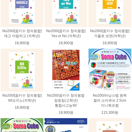
No200/[꿈키수 창의융합]
No200/[꿈키수 창의융합]
No200/[꿈키수 창의융합]
재고 어림하고 (저학년)
Yes or No (저학년)
거울로 보면(저학년)
18,900원
18,900원
18,900원
No200/[꿈키수 창의융합]
No200/꿈키수 창의융합
No200/러닝스텝 원목
66도미노(저학년)
점핑칩(고학년)
컬러 소마큐브 2.5cm
통합사고능력!
미니북포함
18,900원
18,900원
115,300원