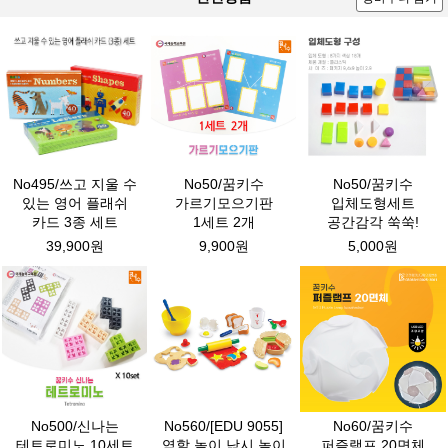
No495/쓰고 지울 수
No50/꿈키수
No50/꿈키수
있는 영어 플래쉬
가르기모으기판
입체도형세트
카드 3종 세트
1세트 2개
공간감각 쑥쑥!
39,900원
9,900원
5,000원
No500/신나는
No560/[EDU 9055]
No60/꿈키수
테트로미노 10세트
역할 놀이 낚시 놀이
퍼즐램프 20면체