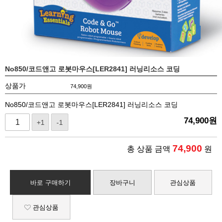
No850/코드앤고 로봇마우스[LER2841] 러닝리소스 코딩
상품가
74,900
원
No850/코드앤고 로봇마우스[LER2841] 러닝리소스 코딩
74,900
원
+1
-1
74,900
총 상품 금액
원
바로 구매하기
장바구니
관심상품
관심상품