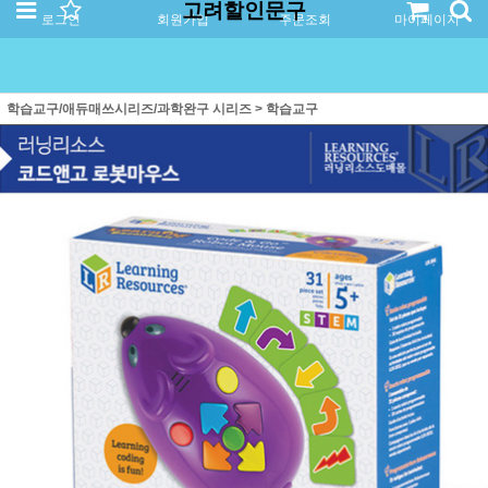
고려할인문구
로그인
회원가입
주문조회
마이페이지
학습교구/애듀매쓰시리즈/과학완구 시리즈
>
학습교구