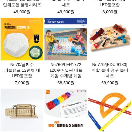
입체도형 꿀잼시리즈
세트
LED등포함
49,900원
49,900원
6,000원
No70/꿈키수
No760/LER1772
No770/[EDU 9130]
퍼즐램프 12면체 대
120수배열판 매트
역할 놀이 공구 놀이
LED등포함
게임 수개념 게임
세트
7,000원
68,500원
69,900원