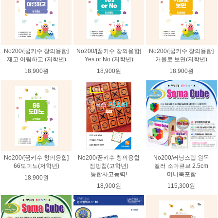
No200/[꿈키수 창의융합]
No200/[꿈키수 창의융합]
No200/[꿈키수 창의융합]
재고 어림하고 (저학년)
Yes or No (저학년)
거울로 보면(저학년)
18,900원
18,900원
18,900원
No200/[꿈키수 창의융합]
No200/꿈키수 창의융합
No200/러닝스텝 원목
66도미노(저학년)
점핑칩(고학년)
컬러 소마큐브 2.5cm
통합사고능력!
미니북포함
18,900원
18,900원
115,300원