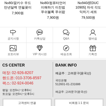
No80/꿈키수 우드
No80/컴퓨터언어
No940/[EDUC
만년달력 연필꽂이
이해하기 이진법
10905] 자석 각도
푸쉬블록 푸쉬팝
익히기 세트
7,900원
7,900원
79,500원
공지사항
카톡상담
Q&A
멤버쉽
포토리뷰
VIP 게시판
배송조회
기획전
CS CENTER
BANK INFO
매장: 02-926-8207
예금주 : 고려문구(윤국선)
핸드폰: 010-3706-8597
국민은행
팩스: 02-924-0046
512601-01-231686
평일: 오전9시~오후8시
예금주 :고려문구(윤국선)
토요일: 오전9시~오후3시
고객센터 연결
비회원 1:1 문의