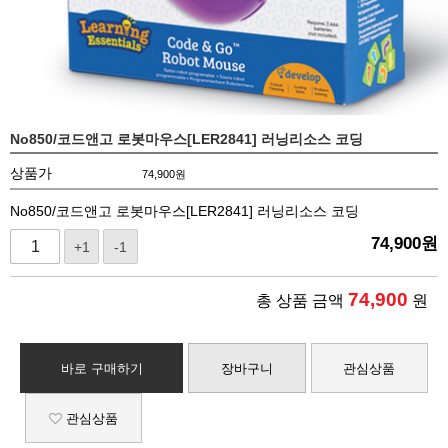
No850/코드앤고 로봇마우스[LER2841] 러닝리소스 코딩
상품가
74,900
원
No850/코드앤고 로봇마우스[LER2841] 러닝리소스 코딩
74,900
원
+1
-1
74,900
총 상품 금액
원
바로 구매하기
장바구니
관심상품
관심상품