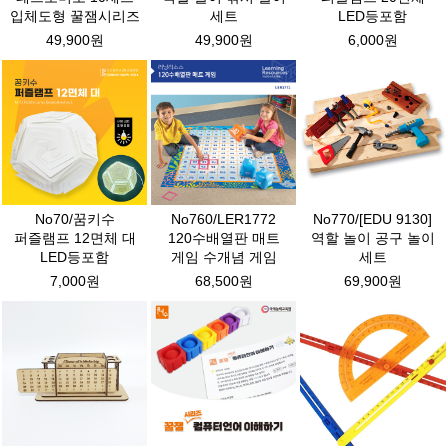
입체도형 꿀잼시리즈
세트
LED등포함
49,900원
49,900원
6,000원
No70/꿈키수
No760/LER1772
No770/[EDU 9130]
퍼즐램프 12면체 대
120수배열판 매트
역할 놀이 공구 놀이
LED등포함
게임 수개념 게임
세트
7,000원
68,500원
69,900원