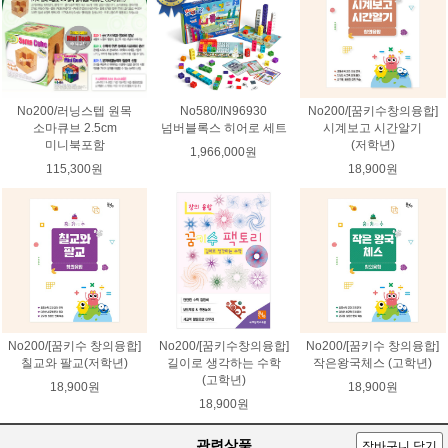
No200/러닝스텝 원목
No580/IN96930
No200/[꿈키수창의융합]
소마큐브 2.5cm
넘버블록스 히어로 세트
시계보고 시간알기
미니북포함
(저학년)
1,966,000원
115,300원
18,900원
No200/[꿈키수 창의융합]
No200/[꿈키수창의융합]
No200/[꿈키수 창의융합]
칠교와 팔교(저학년)
길이로 생각하는 수학
작은왕국체스 (고학년)
(고학년)
18,900원
18,900원
18,900원
관련상품
장바구니 담기