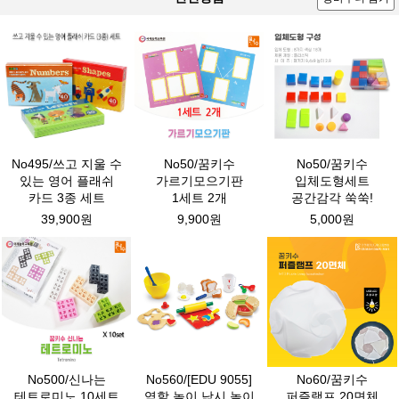
No495/쓰고 지울 수
No50/꿈키수
No50/꿈키수
있는 영어 플래쉬
가르기모으기판
입체도형세트
카드 3종 세트
1세트 2개
공간감각 쑥쑥!
39,900원
9,900원
5,000원
No500/신나는
No560/[EDU 9055]
No60/꿈키수
테트로미노 10세트
역할 놀이 낚시 놀이
퍼즐램프 20면체