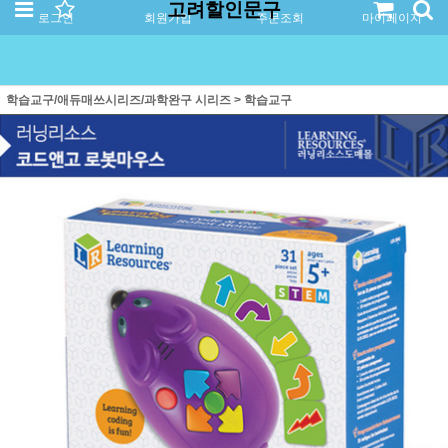
고려할인문구
로그인
회원가입
주문조회
마이페이지
학습교구/애듀매쓰시리즈/과학완구 시리즈
>
학습교구