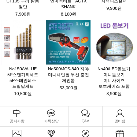
CT105 구리 황동
연마석비트 TACTX
자석피스홀더
절단
SHANK
9,900원
7,900원
8,100원
No150/VALUE
No500/JCS-840 자야
No40/LED돋보기
5P스텐기리세트
미니체인톱 무선 충전
미니돋보기
5P스테인레스
체인톱
미니사이즈
드릴날세트
보호케이스 포함
53,000원
10,500원
3,900원
공지사항
카톡상담
Q&A
멤버쉽