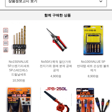
상품정보고시 보기
함께 구매한 상품
No150/VALUE
No50/다목적 절단가위
No100/VALUE 5P
5P스텐기리세트
전지가위 원예 분제 공예
반대탭 세트 손상된 볼트
5P스테인레스
공작
제거
드릴날세트
4,900원
8,900원
10,500원