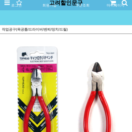
고려할인문구
로그인
회원가입
주문조회
마이페이지
작업공구(목공톱/드라이버/벤찌/망치/드릴)