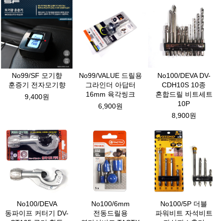
No99/SF 모기향
No99/VALUE 드릴용
No100/DEVA DV-
훈증기 전자모기향
그라인더 아답터
CDH10S 10종
16mm 육각씽크
혼합드릴 비트세트
9,400원
10P
6,900원
8,900원
No100/DEVA
No100/6mm
No100/5P 더블
동파이프 커터기 DV-
전동드릴용
파워비트 자석비트