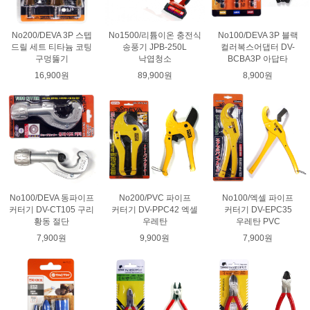
No200/DEVA 3P 스텝
No1500/리튬이온 충전식
No100/DEVA 3P 블랙
드릴 세트 티타늄 코팅
송풍기 JPB-250L
컬러복스어댑터 DV-
구멍뚫기
낙엽청소
BCBA3P 아답타
16,900원
89,900원
8,900원
No100/DEVA 동파이프
No200/PVC 파이프
No100/엑셀 파이프
커터기 DV-CT105 구리
커터기 DV-PPC42 엑셀
커터기 DV-EPC35
황동 절단
우레탄
우레탄 PVC
7,900원
9,900원
7,900원