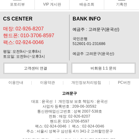
포토리뷰
VIP 게시판
배송조회
기획전
CS CENTER
BANK INFO
매장: 02-926-8207
예금주 : 고려문구(윤국선)
핸드폰: 010-3706-8597
국민은행
팩스: 02-924-0046
512601-01-231686
평일: 오전9시~오후8시
예금주 :고려문구(윤국선)
토요일: 오전9시~오후3시
고객센터 연결
비회원 1:1 문의
이용안내
이용약관
개인정보처리방침
PC버전
고려문구
대표 : 윤국선 ㅣ 개인정보 보호 책임자 : 윤국선
사업자 등록번호 : 209-06-30592
통신판매업신고번호 : 성북 2007-538호
전화 : 매장: 02-926-8207
핸드폰: 010-3706-8597
팩스: 02-924-0046 ㅣ 팩스 : 02-924-0046
주소 : 서울시 성북구 삼선동 4가 341-2 고려할인문구