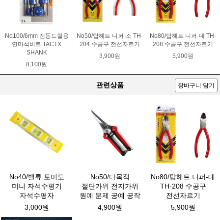
No100/6mm 전동드릴용
No50/탑헤트 니퍼-소 TH-
No80/탑헤트 니퍼-대 TH-
연마석비트 TACTX
204 수공구 전선자르기
208 수공구 전선자르기
SHANK
3,900원
5,900원
8,100원
관련상품
장바구니 담기
No40/밸류 토미도
No50/다목적
No80/탑헤트 니퍼-대
미니 자석수평기
절단가위 전지가위
TH-208 수공구
자석수평자
원예 분제 공예 공작
전선자르기
3,000원
4,900원
5,900원