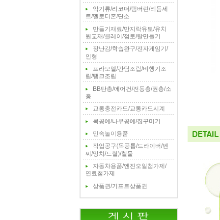
악기류/리코더/탬버린/리듬세
트/멜로디혼/단소
만들기재료/만지락유토/유치
원교재/클레이/점토/탈만들기
장난감/학습완구/전자게임기/
인형
프라모델/간담조립/비행기조
립/탱크조립
BB탄총/에어건/전동총/권총/소
총
교통충전카드/교통카드시계
목공예/나무공예/집꾸미기
민속놀이용품
작업공구(목공톱/드라이버/벤
찌/망치/드릴)/철물
자동차용품/엔진오일첨가제/
연료첨가제
상품권/기프트상품권