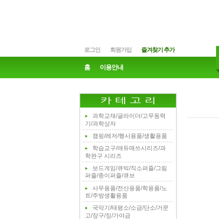
로그인
회원가입
즐겨찾기 추가
홈
이용안내
과학교재/글라이더/고무동력
기/과학상자
캠핑/레저/행사용품/생활용품
학습교구/애듀매쓰시리즈/과
학완구 시리즈
보드게임/큐빅/직소퍼즐/그림
퍼즐/종이퍼즐/큐브
사무용품/전산용품/학용품/노
트/주방생활용품
국악기/태평소/소금/단소/거문
고/장구/징/가야금