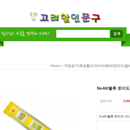
>
Home
작업공구(목공톱/드라이버/벤찌/망치/드릴)
No40/밸류 토미
판매가격
3,00
No40/밸류 토미도 