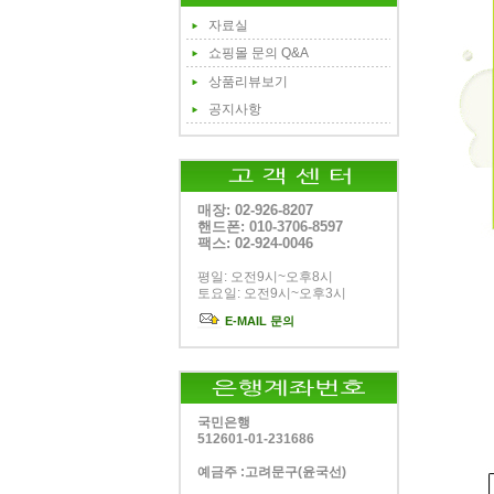
자료실
쇼핑몰 문의 Q&A
상품리뷰보기
공지사항
매장: 02-926-8207
핸드폰: 010-3706-8597
팩스: 02-924-0046
평일: 오전9시~오후8시
토요일: 오전9시~오후3시
E-MAIL 문의
국민은행
512601-01-231686
예금주 :고려문구(윤국선)