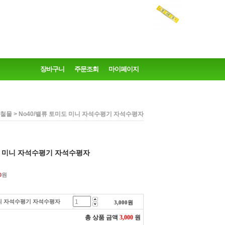
장바구니
주문조회
마이페이지
> No40/밸류 토미도 미니 자석수평기 자석수평자
/철물
도 미니 자석수평기 자석수평자
0
원
미니 자석수평기 자석수평자
3,000
원
총 상품 금액
3,000
원